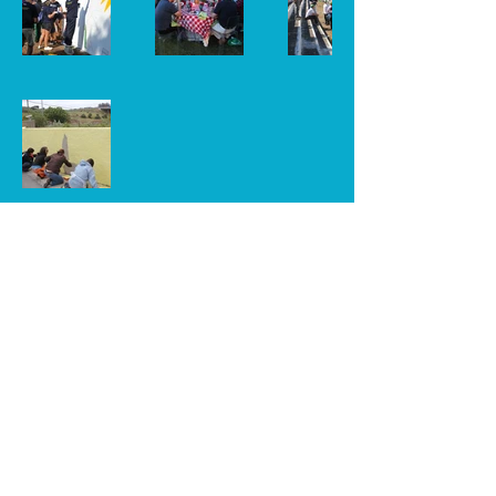
ENCONTRE-NOS​
Rua João José Perdigão​ | Nº51​
7005-119
Azaruja, Évora​
Portugal
266 978 043
|
964 605 513
(Rede Móvel Nacional)