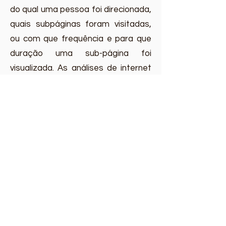
do qual uma pessoa foi direcionada,
quais subpáginas foram visitadas,
ou com que frequência e para que
duração uma sub-página foi
visualizada. As análises de internet
são usadas principalmente para
otimização de um site e para
realizar uma análise custo-benefício
da publicidade na Internet.
O objetivo do componente Google
Analytics é analisar o tráfego no
nosso site. O Google usa os dados
e informações recolhidos, entre
outros, para avaliar o uso do nosso
site e fornecer relatórios on-line,