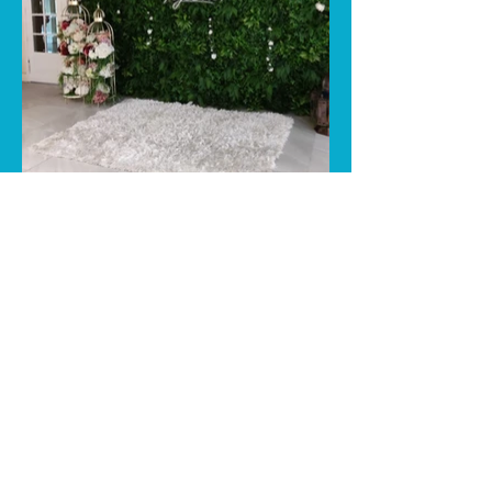
ENCONTRE-NOS​
Rua João José Perdigão​ | Nº51​
7005-119
Azaruja, Évora​
Portugal