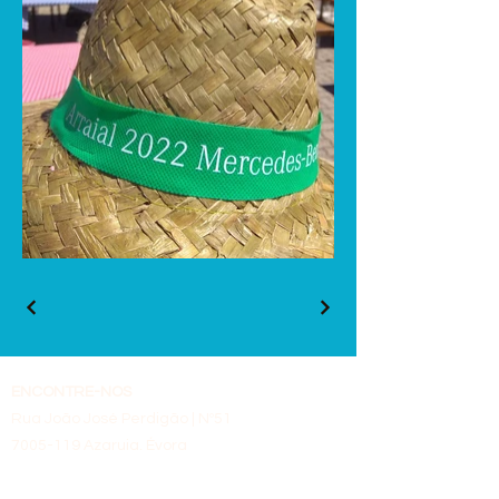
ENCONTRE-NOS​
Rua João José Perdigão​ | Nº51​
7005-119
Azaruja, Évora​
Portugal